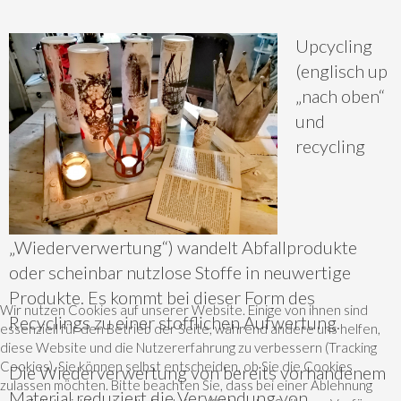
Upcycling
(englisch up
„nach oben“
und
recycling
„Wiederverwertung“) wandelt Abfallprodukte
oder scheinbar nutzlose Stoffe in neuwertige
Produkte. Es kommt bei dieser Form des
Wir nutzen Cookies auf unserer Website. Einige von ihnen sind
Recyclings zu einer stofflichen Aufwertung.
essenziell für den Betrieb der Seite, während andere uns helfen,
diese Website und die Nutzererfahrung zu verbessern (Tracking
Cookies). Sie können selbst entscheiden, ob Sie die Cookies
Die Wiederverwertung von bereits vorhandenem
zulassen möchten. Bitte beachten Sie, dass bei einer Ablehnung
Material reduziert die Verwendung von