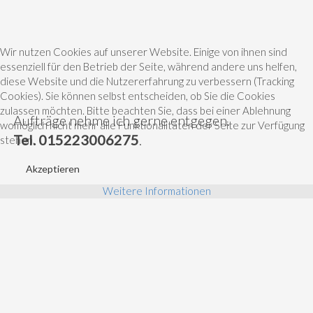
Wir nutzen Cookies auf unserer Website. Einige von ihnen sind
essenziell für den Betrieb der Seite, während andere uns helfen,
diese Website und die Nutzererfahrung zu verbessern (Tracking
Cookies). Sie können selbst entscheiden, ob Sie die Cookies
zulassen möchten. Bitte beachten Sie, dass bei einer Ablehnung
Aufträge nehme ich gerne entgegen.
womöglich nicht mehr alle Funktionalitäten der Seite zur Verfügung
Tel. 015223006275
.
stehen.
Akzeptieren
Weitere Informationen
MALEREI
KREAIVGESTALTUNG
AUFTRAGSMALEREI
KINDER PROJEKTE
KINDER MALSTUNDEN
UPCYCLING IDEEN